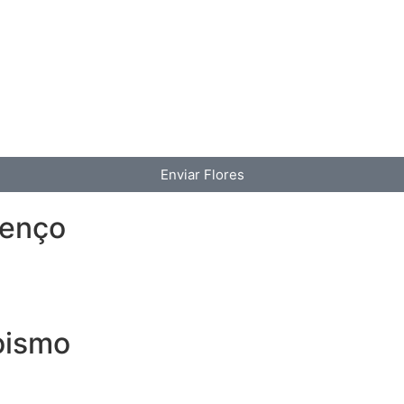
Enviar Flores
renço
oismo