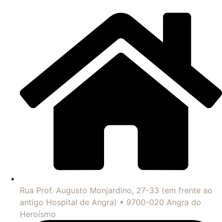
Rua Prof. Augusto Monjardino, 27-33 (em frente ao
antigo Hospital de Angra) • 9700-020 Angra do
Heroísmo