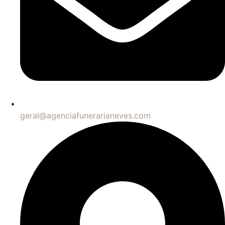
geral@agenciafunerarianeves.com