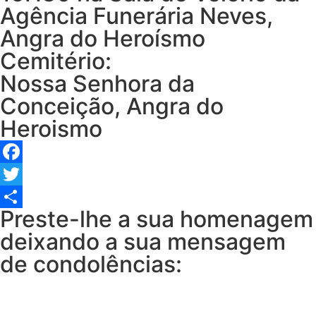
Agência Funerária Neves,
Angra do Heroísmo
Cemitério:
Nossa Senhora da
Conceição, Angra do
Heroismo
Facebook
Twitter
Preste-lhe a sua homenagem
Share
deixando a sua mensagem
de condolências: