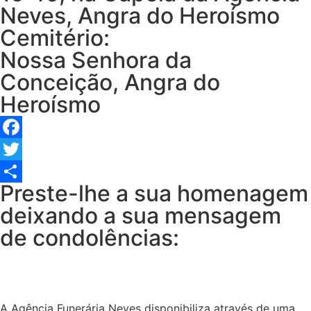
Neves, Angra do Heroísmo
Cemitério:
Nossa Senhora da
Conceição, Angra do
Heroísmo
Facebook
Twitter
Preste-lhe a sua homenagem
Share
deixando a sua mensagem
de condolências:
A Agência Funerária Neves disponibiliza através de uma