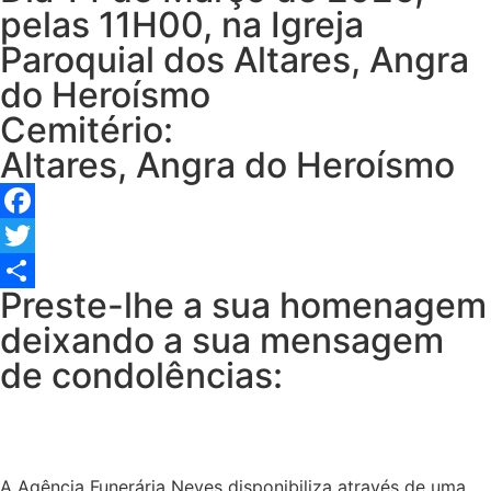
pelas 11H00, na Igreja
Paroquial dos Altares, Angra
do Heroísmo
Cemitério:
Altares, Angra do Heroísmo
Facebook
Twitter
Preste-lhe a sua homenagem
Share
deixando a sua mensagem
de condolências:
A Agência Funerária Neves disponibiliza através de uma