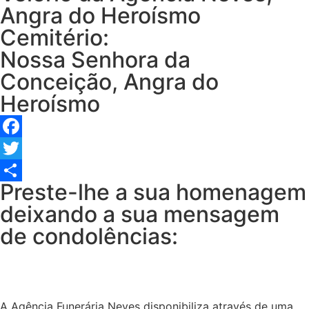
Angra do Heroísmo
Cemitério:
Nossa Senhora da
Conceição, Angra do
Heroísmo
Facebook
Twitter
Preste-lhe a sua homenagem
Share
deixando a sua mensagem
de condolências:
A Agência Funerária Neves disponibiliza através de uma