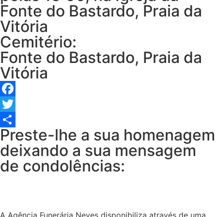
Fonte do Bastardo, Praia da
Vitória
Cemitério:
Fonte do Bastardo, Praia da
Vitória
Facebook
Twitter
Preste-lhe a sua homenagem
Share
deixando a sua mensagem
de condolências:
A Agência Funerária Neves disponibiliza através de uma