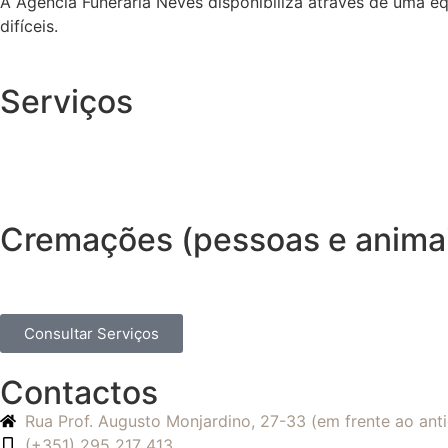
A Agência Funerária Neves disponibiliza através de uma e
difíceis.
Serviços
Cremações (pessoas e anima
Consultar Serviços
Contactos
Rua Prof. Augusto Monjardino, 27-33 (em frente ao an
(+351) 295 217 413