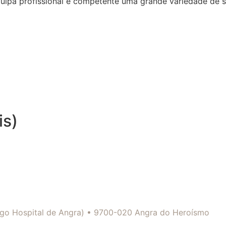
quipa profissional e competente uma grande variedade de 
is)
tigo Hospital de Angra) • 9700-020 Angra do Heroísmo