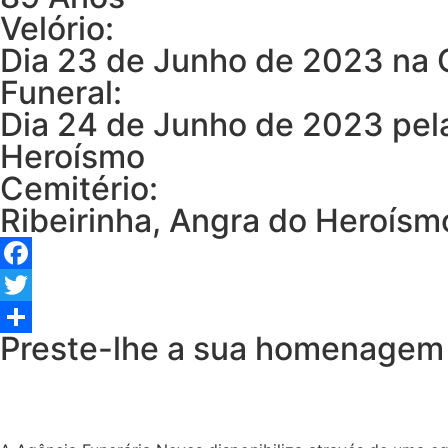
Velório:
Dia 23 de Junho de 2023 na C
Funeral:
Dia 24 de Junho de 2023 pela
Heroísmo
Cemitério:
Ribeirinha, Angra do Heroísm
Facebook
Twitter
Preste-lhe a sua homenagem
Share