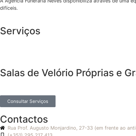
A Agência Funerária Neves disponibiliza através de uma e
difíceis.
Serviços
Salas de Velório Próprias e 
Consultar Serviços
Contactos
Rua Prof. Augusto Monjardino, 27-33 (em frente ao an
(+351) 295 217 413