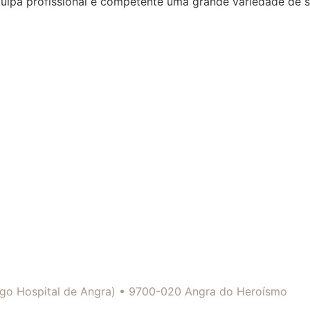
quipa profissional e competente uma grande variedade de 
tigo Hospital de Angra) • 9700-020 Angra do Heroísmo