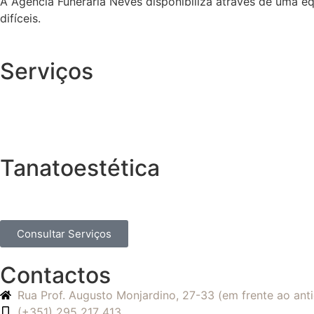
A Agência Funerária Neves disponibiliza através de uma e
difíceis.
Serviços
Tanatoestética
Consultar Serviços
Contactos
Rua Prof. Augusto Monjardino, 27-33 (em frente ao an
(+351) 295 217 413