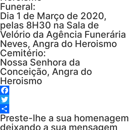
Funeral:
Dia 1 de Março de 2020,
pelas 8H30 na Sala de
Velório da Agência Funerária
Neves, Angra do Heroismo
Cemitério:
Nossa Senhora da
Conceição, Angra do
Heroismo
Facebook
Twitter
Preste-lhe a sua homenagem
Share
deixando a sua mensagem