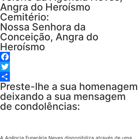
Angra do Heroísmo
Cemitério:
Nossa Senhora da
Conceição, Angra do
Heroísmo
Facebook
Twitter
Preste-lhe a sua homenagem
Share
deixando a sua mensagem
de condolências:
A Agência Funerária Neves disponibiliza através de uma