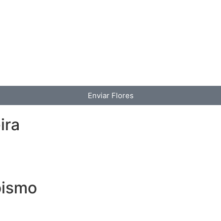
Enviar Flores
ira
oismo