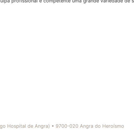
quipa profissional e competente uma grande variedade de 
tigo Hospital de Angra) • 9700-020 Angra do Heroísmo