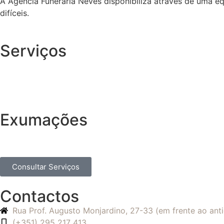
A Agência Funerária Neves disponibiliza através de uma e
difíceis.
Serviços
Exumações
Consultar Serviços
Contactos
Rua Prof. Augusto Monjardino, 27-33 (em frente ao an
(+351) 295 217 413