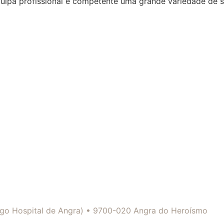
quipa profissional e competente uma grande variedade de 
tigo Hospital de Angra) • 9700-020 Angra do Heroísmo