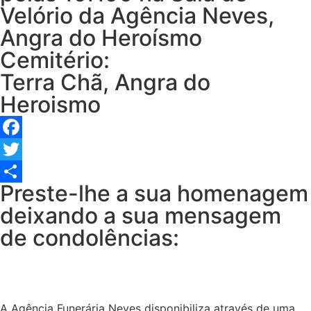
Velório da Agência Neves,
Angra do Heroísmo
Cemitério:
Terra Chã, Angra do
Heroismo
Facebook
Twitter
Preste-lhe a sua homenagem
Share
deixando a sua mensagem
de condolências:
A Agência Funerária Neves disponibiliza através de uma