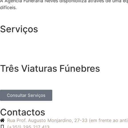
A Agência Funerária Neves disponibiliza através de uma e
difíceis.
Serviços
Três Viaturas Fúnebres
Consultar Serviços
Contactos
Rua Prof. Augusto Monjardino, 27-33 (em frente ao an
(+351) 295 217 413