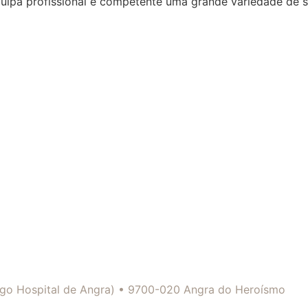
quipa profissional e competente uma grande variedade de 
tigo Hospital de Angra) • 9700-020 Angra do Heroísmo