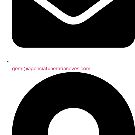
geral@agenciafunerarianeves.com