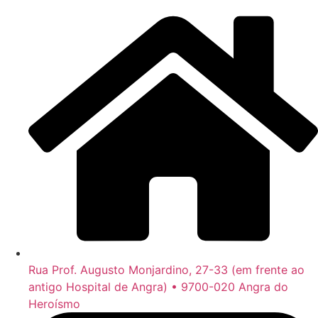
Rua Prof. Augusto Monjardino, 27-33 (em frente ao
antigo Hospital de Angra) • 9700-020 Angra do
Heroísmo