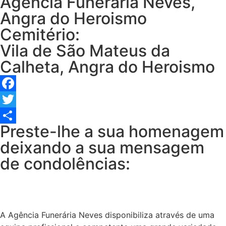
Agência Funerária Neves,
Angra do Heroismo
Cemitério:
Vila de São Mateus da
Calheta, Angra do Heroismo
Facebook
Twitter
Preste-lhe a sua homenagem
Share
deixando a sua mensagem
de condolências:
A Agência Funerária Neves disponibiliza através de uma