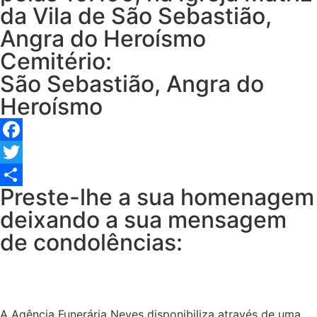
da Vila de São Sebastião,
Angra do Heroísmo
Cemitério:
São Sebastião, Angra do
Heroísmo
Facebook
Twitter
Preste-lhe a sua homenagem
Share
deixando a sua mensagem
de condolências:
A Agência Funerária Neves disponibiliza através de uma