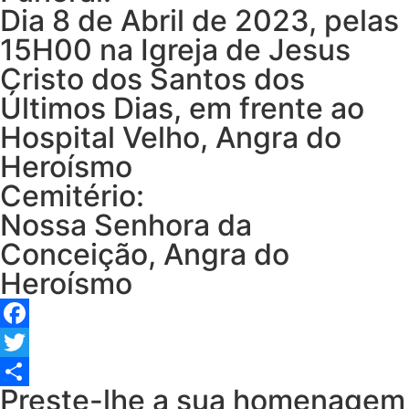
Dia 8 de Abril de 2023, pelas
15H00 na Igreja de Jesus
Cristo dos Santos dos
Últimos Dias, em frente ao
Hospital Velho, Angra do
Heroísmo
Cemitério:
Nossa Senhora da
Conceição, Angra do
Heroísmo
Facebook
Twitter
Preste-lhe a sua homenagem
Share