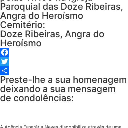
Paroquial das Doze Ribeiras,
Angra do Heroísmo
Cemitério:
Doze Ribeiras, Angra do
Heroísmo
Facebook
Twitter
Preste-lhe a sua homenagem
Share
deixando a sua mensagem
de condolências:
A Agência Funerária Neves disponibiliza através de uma