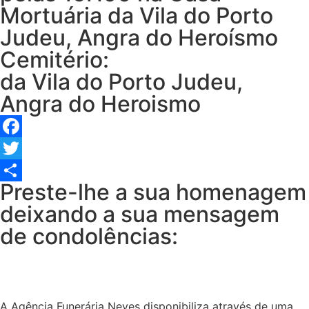
Mortuária da Vila do Porto
Judeu, Angra do Heroísmo
Cemitério:
da Vila do Porto Judeu,
Angra do Heroismo
Facebook
Twitter
Preste-lhe a sua homenagem
Share
deixando a sua mensagem
de condolências:
A Agência Funerária Neves disponibiliza através de uma