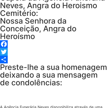
Neves, Angra do Heroismo
Cemitério:
Nossa Senhora da
Conceição, Angra do
Heroísmo
Facebook
Twitter
Preste-lhe a sua homenagem
Share
deixando a sua mensagem
de condolências:
A Agência Funerária Neves disponibiliza através de uma