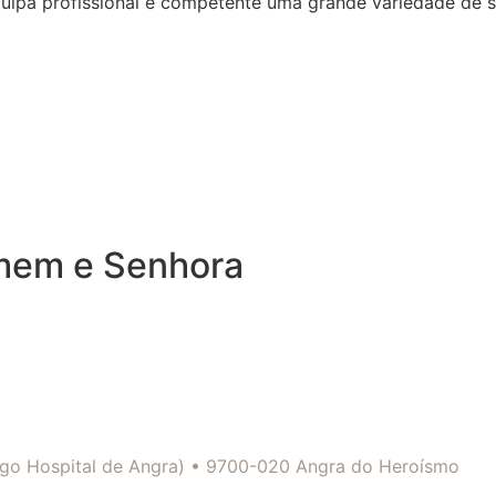
quipa profissional e competente uma grande variedade de 
omem e Senhora
tigo Hospital de Angra) • 9700-020 Angra do Heroísmo