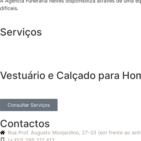
A Agência Funerária Neves disponibiliza através de uma e
difíceis.
Serviços
Vestuário e Calçado para H
Consultar Serviços
Contactos
Rua Prof. Augusto Monjardino, 27-33 (em frente ao an
(+351) 295 217 413