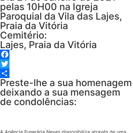
pelas 10H00 na Igreja
Paroquial da Vila das Lajes,
Praia da Vitória
Cemitério:
Lajes, Praia da Vitória
Facebook
Twitter
Preste-lhe a sua homenagem
Share
deixando a sua mensagem
de condolências:
A Agência Funerária Neves disponibiliza através de uma