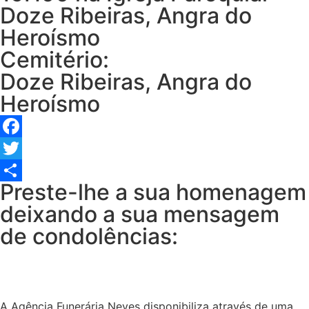
Doze Ribeiras, Angra do
Heroísmo
Cemitério:
Doze Ribeiras, Angra do
Heroísmo
Facebook
Twitter
Preste-lhe a sua homenagem
Share
deixando a sua mensagem
de condolências:
A Agência Funerária Neves disponibiliza através de uma