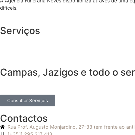
A Agência Funerária Neves disponibiliza através de uma e
difíceis.
Serviços
Campas, Jazigos e todo o ser
Consultar Serviços
Contactos
Rua Prof. Augusto Monjardino, 27-33 (em frente ao an
(+351) 295 217 413