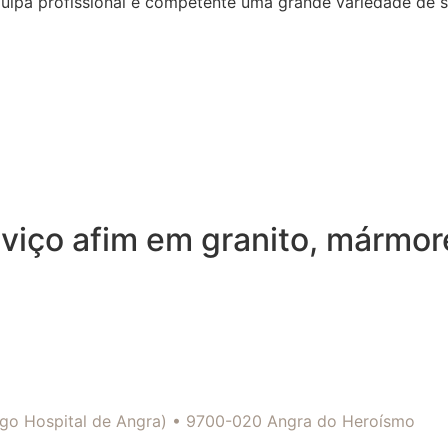
quipa profissional e competente uma grande variedade de 
viço afim em granito, mármor
tigo Hospital de Angra) • 9700-020 Angra do Heroísmo