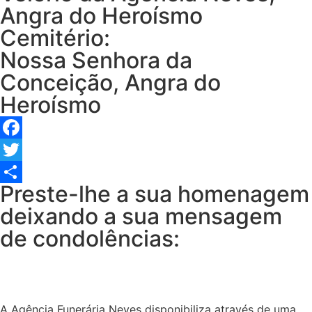
Angra do Heroísmo
Cemitério:
Nossa Senhora da
Conceição, Angra do
Heroísmo
Facebook
Twitter
Preste-lhe a sua homenagem
Share
deixando a sua mensagem
de condolências:
A Agência Funerária Neves disponibiliza através de uma