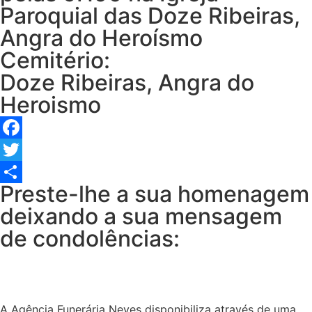
Paroquial das Doze Ribeiras,
Angra do Heroísmo
Cemitério:
Doze Ribeiras, Angra do
Heroismo
Facebook
Twitter
Preste-lhe a sua homenagem
Share
deixando a sua mensagem
de condolências:
A Agência Funerária Neves disponibiliza através de uma