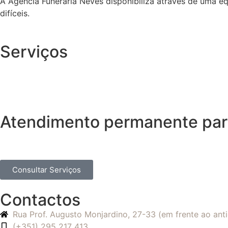
A Agência Funerária Neves disponibiliza através de uma e
difíceis.
Serviços
Atendimento permanente para
Consultar Serviços
Contactos
Rua Prof. Augusto Monjardino, 27-33 (em frente ao an
(+351) 295 217 413