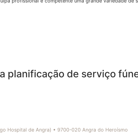
quipa profissional e competente uma grande variedade de 
 planificação de serviço fún
tigo Hospital de Angra) • 9700-020 Angra do Heroísmo