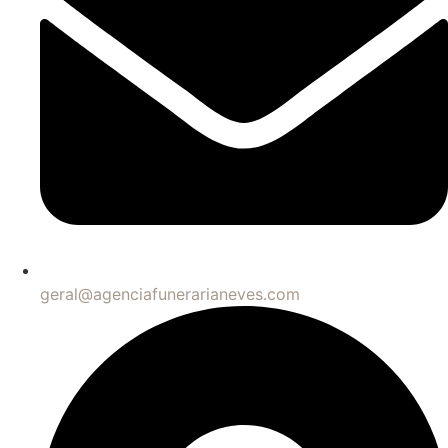
geral@agenciafunerarianeves.com