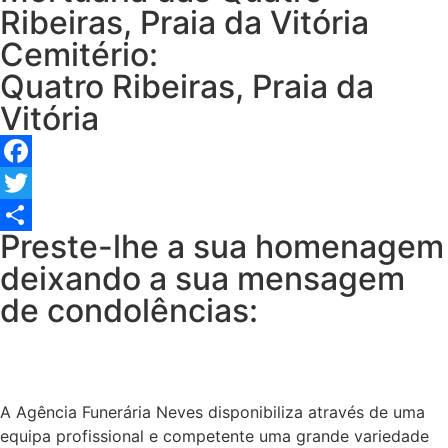
Ribeiras, Praia da Vitória
Cemitério:
Quatro Ribeiras, Praia da
Vitória
Facebook
Twitter
Preste-lhe a sua homenagem
Share
deixando a sua mensagem
de condolências:
A Agência Funerária Neves disponibiliza através de uma
equipa profissional e competente uma grande variedade