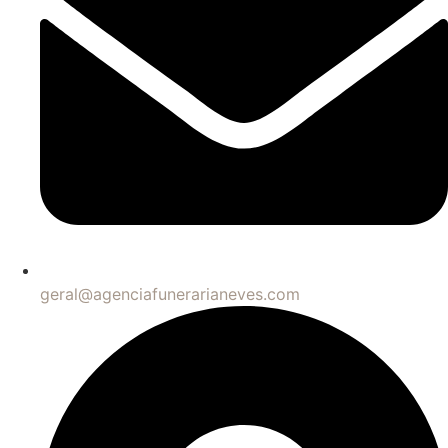
geral@agenciafunerarianeves.com