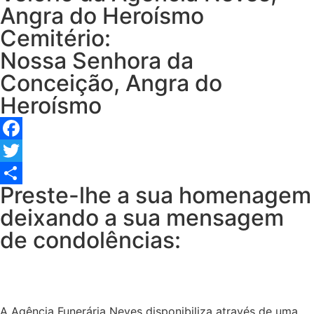
Angra do Heroísmo
Cemitério:
Nossa Senhora da
Conceição, Angra do
Heroísmo
Facebook
Twitter
Preste-lhe a sua homenagem
Share
deixando a sua mensagem
de condolências:
A Agência Funerária Neves disponibiliza através de uma