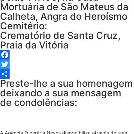
Mortuária de São Mateus da
Calheta, Angra do Heroísmo
Cemitério:
Crematório de Santa Cruz,
Praia da Vitória
Facebook
Twitter
Preste-lhe a sua homenagem
Share
deixando a sua mensagem
de condolências:
A Agência Funerária Neves disponibiliza através de uma