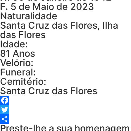
F.
5 de Maio de 2023
Naturalidade
Santa Cruz das Flores, Ilha
das Flores
Idade:
81 Anos
Velório:
Funeral:
Cemitério:
Santa Cruz das Flores
Facebook
Twitter
Preste-lhe a sua homenagem
Share