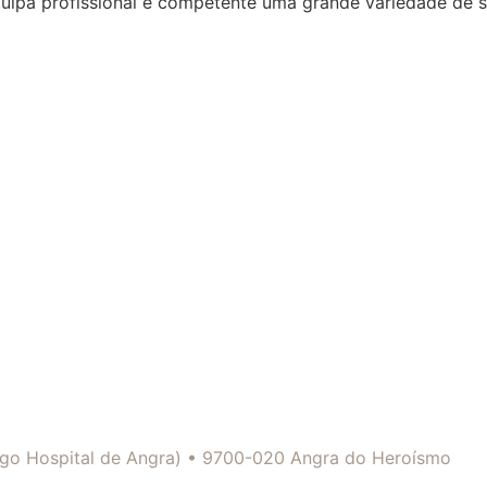
quipa profissional e competente uma grande variedade de 
tigo Hospital de Angra) • 9700-020 Angra do Heroísmo