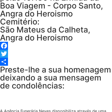
Boa Viagem - Corpo Santo,
Angra do Heroismo
Cemitério:
São Mateus da Calheta,
Angra do Heroismo
Facebook
Twitter
Preste-lhe a sua homenagem
Share
deixando a sua mensagem
de condolências:
A Agência Funerária Neves disponibiliza através de uma