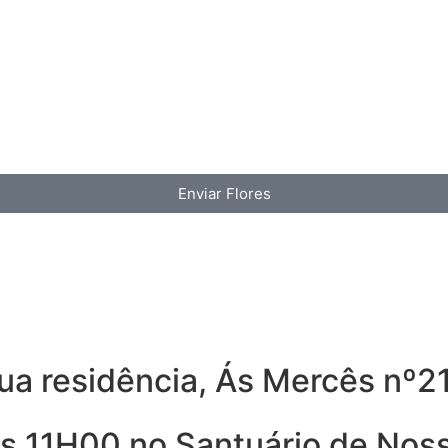
Enviar Flores
sua residência, Ás Mercês nº2
las 11H00 no Santuário de No