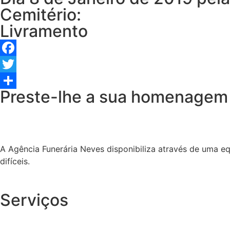
Cemitério:
Livramento
Facebook
Twitter
Preste-lhe a sua homenagem
Share
A Agência Funerária Neves disponibiliza através de uma e
difíceis.
Serviços