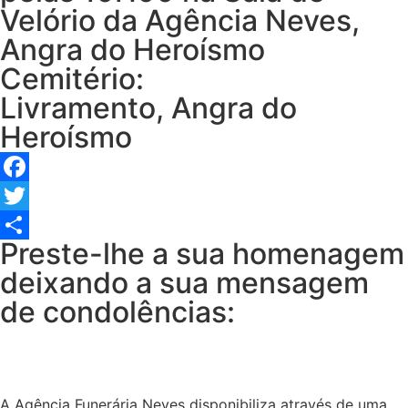
Velório da Agência Neves,
Angra do Heroísmo
Cemitério:
Livramento, Angra do
Heroísmo
Facebook
Twitter
Preste-lhe a sua homenagem
Share
deixando a sua mensagem
de condolências:
A Agência Funerária Neves disponibiliza através de uma