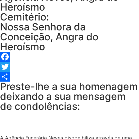
Heroísmo
Cemitério:
Nossa Senhora da
Conceição, Angra do
Heroísmo
Facebook
Twitter
Preste-lhe a sua homenagem
Share
deixando a sua mensagem
de condolências:
A Agência Funerária Neves disponibiliza através de uma