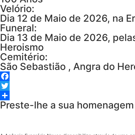
Velório:
Dia 12 de Maio de 2026, na E
Funeral:
Dia 13 de Maio de 2026, pelas
Heroismo
Cemitério:
São Sebastião , Angra do He
Facebook
Twitter
Preste-lhe a sua homenagem
Share