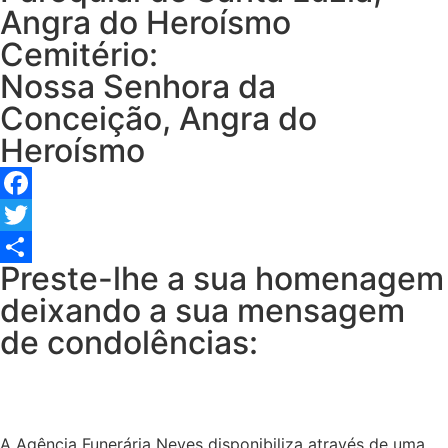
Angra do Heroísmo
Cemitério:
Nossa Senhora da
Conceição, Angra do
Heroísmo
Facebook
Twitter
Preste-lhe a sua homenagem
Share
deixando a sua mensagem
de condolências:
A Agência Funerária Neves disponibiliza através de uma