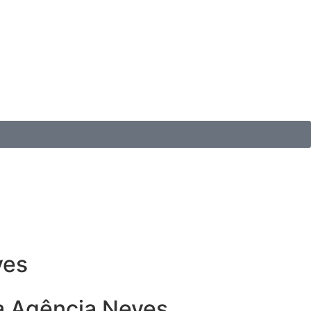
ves
da Agência Neves