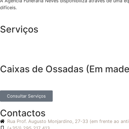
A Agência Funerária Neves disponibiliza através de uma e
difíceis.
Serviços
Caixas de Ossadas (Em madei
Consultar Serviços
Contactos
Rua Prof. Augusto Monjardino, 27-33 (em frente ao an
(+351) 295 217 413