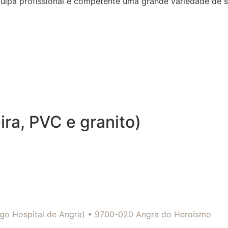
quipa profissional e competente uma grande variedade de 
ra, PVC e granito)
tigo Hospital de Angra) • 9700-020 Angra do Heroísmo